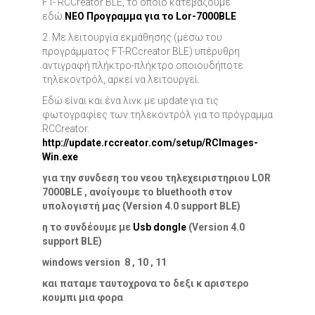
FT- RCCreator BLE, το οποίο κατεβάζουμε
εδώ
NEO Προγραμμα για το Lor-7000BLE
2. Με λειτουργία εκμάθησης (μέσω του
προγράμματος FT-RCcreator BLE) υπέρυθρη
αντιγραφή πλήκτρο-πλήκτρο οποιουδήποτε
τηλεκοντρόλ, αρκεί να λειτουργεί.
Εδώ είναι και ένα λινκ με update για τις
φωτογραφίες των τηλεκοντρόλ για το πρόγραμμα
RCCreator.
http://update.rccreator.com/setup/RCImages-
Win.exe
για την συνδεση του νεου τηλεχειριστηριου LOR
7000BLE , ανοίγουμε το bluethooth στον
υπολογιστή μας (Version 4.0 support BLE)
η το συνδέουμε με
Usb dongle
(Version 4.0
support BLE)
windows version 8 , 10 , 11
και παταμε ταυτοχρονα το δεξι κ αριστερο
κουμπι μια φορα