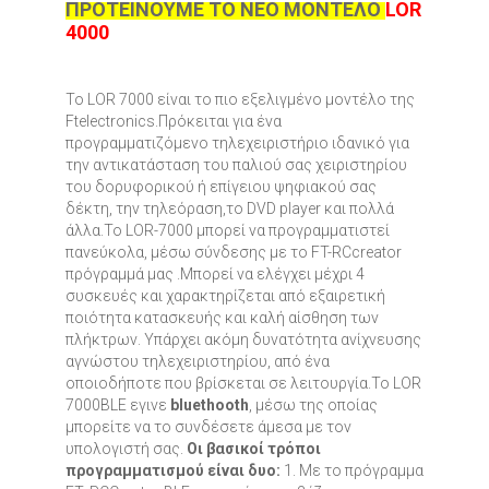
ΠΡΟΤΕΙΝΟΥΜΕ ΤΟ ΝΕΟ ΜΟΝΤΕΛΟ
LOR
4000
To LOR 7000 είναι το πιο εξελιγμένο μοντέλο της
Ftelectronics.Πρόκειται για ένα
προγραμματιζόμενο τηλεχειριστήριο ιδανικό για
την αντικατάσταση του παλιού σας χειριστηρίου
του δορυφορικού ή επίγειου ψηφιακού σας
δέκτη, την τηλεόραση,το DVD player και πολλά
άλλα.Το LOR-7000 μπορεί να προγραμματιστεί
πανεύκολα, μέσω σύνδεσης με το FT-RCcreator
πρόγραμμά μας .Μπορεί να ελέγχει μέχρι 4
συσκευές και χαρακτηρίζεται από εξαιρετική
ποιότητα κατασκευής και καλή αίσθηση των
πλήκτρων. Υπάρχει ακόμη δυνατότητα ανίχνευσης
αγνώστου τηλεχειριστηρίου, από ένα
οποιοδήποτε που βρίσκεται σε λειτουργία.Το LOR
7000BLE εγινε
bluethooth
, μέσω της οποίας
μπορείτε να το συνδέσετε άμεσα με τον
υπολογιστή σας.
Οι βασικοί τρόποι
προγραμματισμού είναι δυο:
1. Με το πρόγραμμα