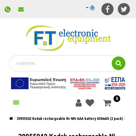
0
γορίες
30955042 Kodak rechargeable Ni-MH AAA battery 650mAh (2 pack)