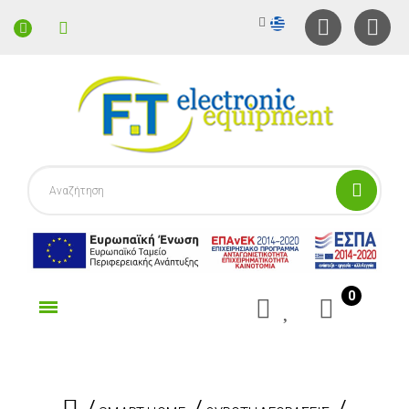
0
γορίες