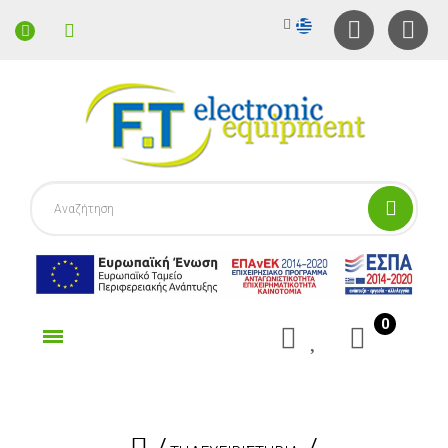
0
γορίες