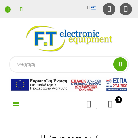
0
γορίες