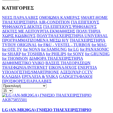
ΚΑΤΗΓΟΡΙΕΣ
ΝΕΕΣ ΠΑΡΑΛΑΒΕΣ
ΟΜΟΙΩΜΑ ΚΑΜΕΡΑΣ
SMART-HOME
ΤΗΛΕΧΕΙΡΙΣΤΗΡΙΑ
AIR-CONDITION
ΓΙΑ ΕΠΙΓΕΙΟΥΣ
ΨΗΦΙΑΚΟΥΣ ΔΕΚΤΕΣ
ΓΙΑ ΕΠΙΓΕΙΟΥΣ ΨΗΦΙΑΚΟΥΣ
ΔΕΚΤΕΣ ΜΕ ΛΕΙΤΟΥΡΓΙΑ ΕΚΜΑΘΗΣΗΣ
ΠΟΛΥ/ΤΗΡΙΑ
ΧΩΡΙΣ ΚΩΔΙΚΟΥΣ
ΠΟΛΥΤΗΛΕΧΕΙΡΙΣΤΗΡΙΑ UNIVERSAL
ΠΡΟΓΡΑΜΜΑΤΙΖΟΜΕΝΑ ΜΕΣΩ H/Y
ΤΗΛΕΧΕΙΡΙΣΤΗΡΙΑ
ΤΥΠΟΥ ORIGINAL
for F&U - VESTEL - TURBOX
for MAG
for OTE TV
for NOVA
for SAMSUNG
for LG
for PANASONIC
for SHARP
for TOSHIBA
for PHILIPS
for SONY
for GRUNDIG
for THOMSON
ΔΙΑΦΟΡΑ ΤΗΛΕΧΕΙΡΙΣΤΗΡΙΑ
ΔΙΑΦΗΜΙΣΤΙΚΟ ΥΛΙΚΟ
ΒΑΣΕΙΣ ΤΗΛΕΟΡΑΣΕΩΝ
ΤΗΛΕΦΩΝΙΑ/INTERNET
ΕΙΚΟΝΑ/ΗΧΟΣ
ΕΝΕΡΓΕΙΑ
ΥΠΟΛΟΓΙΣΤΗΣ/SMARTPHONE
ΑΞΕΣΟΥΑΡ CCTV
ΚΑΛΩΔΙΑ
ΕΡΓΑΛΕΙΑ & ΥΛΙΚΑ
GADGETS/ΦΑΚΟΙ
ΠΡΟΣΦΟΡΕΣ/ΠΑΡΑΛΑΒΕΣ
LG (AN-MR20GA) ΓΝΗΣΙΟ ΤΗΛΕΧΕΙΡΙΣΤΗΡΙΟ