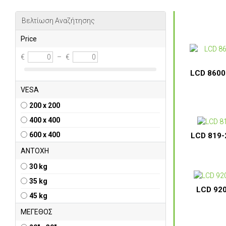
Βελτίωση Αναζήτησης
Price
€
–
€
LCD 8600
VESA
200 x 200
400 x 400
600 x 400
LCD 819-2
ΑΝΤΟΧΗ
30 kg
35 kg
LCD 920
45 kg
ΜΕΓΕΘΟΣ