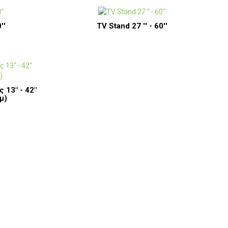
''
TV Stand 27 '' - 60''
 13" - 42"
μ)