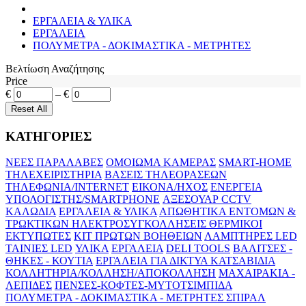
ΕΡΓΑΛΕΙΑ & ΥΛΙΚΑ
ΕΡΓΑΛΕΙΑ
ΠΟΛΥΜΕΤΡΑ - ΔΟΚΙΜΑΣΤΙΚΑ - ΜΕΤΡΗΤΕΣ
Βελτίωση Αναζήτησης
Price
€
–
€
ΚΑΤΗΓΟΡΙΕΣ
ΝΕΕΣ ΠΑΡΑΛΑΒΕΣ
ΟΜΟΙΩΜΑ ΚΑΜΕΡΑΣ
SMART-HOME
ΤΗΛΕΧΕΙΡΙΣΤΗΡΙΑ
ΒΑΣΕΙΣ ΤΗΛΕΟΡΑΣΕΩΝ
ΤΗΛΕΦΩΝΙΑ/INTERNET
ΕΙΚΟΝΑ/ΗΧΟΣ
ΕΝΕΡΓΕΙΑ
ΥΠΟΛΟΓΙΣΤΗΣ/SMARTPHONE
ΑΞΕΣΟΥΑΡ CCTV
ΚΑΛΩΔΙΑ
ΕΡΓΑΛΕΙΑ & ΥΛΙΚΑ
ΑΠΩΘΗΤΙΚΑ ΕΝΤΟΜΩΝ &
ΤΡΩΚΤΙΚΩΝ
ΗΛΕΚΤΡΟΣΥΓΚΟΛΛΗΣΕΙΣ
ΘΕΡΜΙΚΟΙ
ΕΚΤΥΠΩΤΕΣ
ΚΙΤ ΠΡΩΤΩΝ ΒΟΗΘΕΙΩΝ
ΛΑΜΠΤΗΡΕΣ LED
ΤΑΙΝΙΕΣ LED
ΥΛΙΚΑ
ΕΡΓΑΛΕΙΑ
DELI TOOLS
ΒΑΛΙΤΣΕΣ -
ΘΗΚΕΣ - ΚΟΥΤΙΑ
ΕΡΓΑΛΕΙΑ ΓΙΑ ΔΙΚΤΥΑ
ΚΑΤΣΑΒΙΔΙΑ
ΚΟΛΛΗΤΗΡΙΑ/ΚΟΛΛΗΣΗ/ΑΠΟΚΟΛΛΗΣΗ
ΜΑΧΑΙΡΑΚΙΑ -
ΛΕΠΙΔΕΣ
ΠΕΝΣΕΣ-ΚΟΦΤΕΣ-ΜΥΤΟΤΣΙΜΠΙΔΑ
ΠΟΛΥΜΕΤΡΑ - ΔΟΚΙΜΑΣΤΙΚΑ - ΜΕΤΡΗΤΕΣ
ΣΠΙΡΑΛ