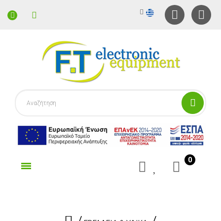
0
γορίες