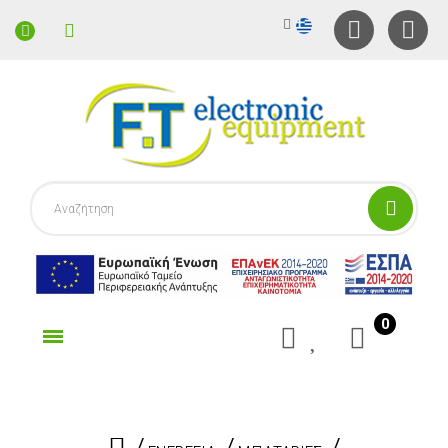
0
γορίες