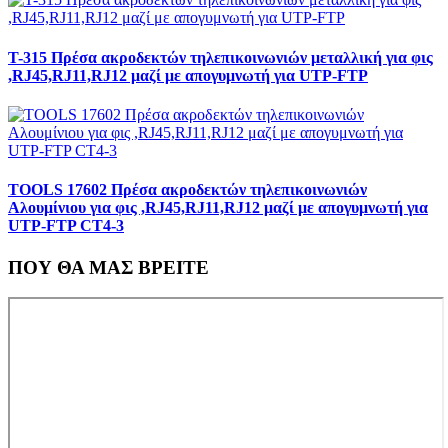
T-315 Πρέσα ακροδεκτών τηλεπικοινωνιών μεταλλική για φις
,RJ45,RJ11,RJ12 μαζί με απογυμνωτή για UTP-FTP
TOOLS 17602 Πρέσα ακροδεκτών τηλεπικοινωνιών
Αλουμίνιου για φις ,RJ45,RJ11,RJ12 μαζί με απογυμνωτή για
UTP-FTP CT4-3
ΠΟΥ ΘΑ ΜΑΣ ΒΡΕΙΤΕ