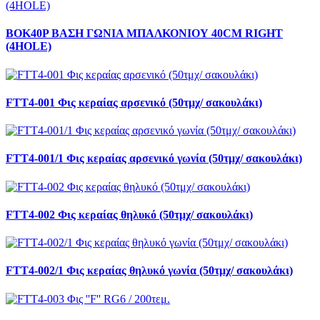
BOK40P ΒΑΣΗ ΓΩΝΙΑ ΜΠΑΛΚΟΝΙΟΥ 40CM RIGHT
(4HOLE)
FTT4-001 Φις κεραίας αρσενικό (50τμχ/ σακουλάκι)
FTT4-001/1 Φις κεραίας αρσενικό γωνία (50τμχ/ σακουλάκι)
FTT4-002 Φις κεραίας θηλυκό (50τμχ/ σακουλάκι)
FTT4-002/1 Φις κεραίας θηλυκό γωνία (50τμχ/ σακουλάκι)